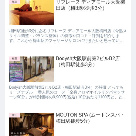
リフレーヌ ディアモール大阪梅
梅田
田店（梅田駅徒歩3分）
梅田駅徒歩3分にあるリフレーヌ ディアモール大阪梅田店（骨盤ス
タイル調整・バランス整体）の特徴や口コミ・評判を紹介しま
す。これから梅田駅のマッサージサロンに行きたいと思っている
方は参考にしてみて下さいね。
Bodysh大阪駅前第2ビルB2店
梅田
（梅田駅徒歩3分）
Bodysh大阪駅前第2ビルB2店（梅田駅徒歩3分）の特徴 とっても
リーズナブル 一番人気のコース「全身アロマオイルリンパマッサ
ージ90分」が特別価格の9,900円(税込) 10分あたり1100円と、とて
もリーズナブルなのがBodys...
MOUTON SPA (ムートンスパ・
梅田
梅田駅徒歩5分）