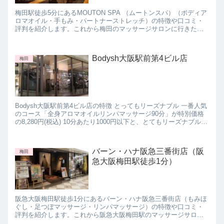
梅田駅徒歩5分にあるMOUTON SPA （ムートンスパ）（ボディア
ロマオイル・手もみ・パートナーストレッチ）の特徴や口コミ・
評判を紹介します。これから梅田のマッサージサロンに行きたい
と思っている方は参考にしてみて下さいね。
Bodysh大阪駅前第4ビル店
梅田
Bodysh大阪駅前第4ビル店の特徴 とってもリーズナブル 一番人気
のコース「全身アロマオイルリンパマッサージ90分」が特別価格
の8,280円(税込) 10分あたり1000円以下と、とてもリーズナブルな
のがBodysh大阪駅前第4ビル...
バーン・ハナ阪急三番街店（阪
梅田
急大阪梅田駅徒歩1分）
阪急大阪梅田駅徒歩1分にあるバーン・ハナ阪急三番街店（もみほ
ぐし・足つぼマッサージ・リンパマッサージ）の特徴や口コミ・
評判を紹介します。これから阪急大阪梅田駅のマッサージサロン
に行きたいと思っている方は参考にしてみて下さいね。