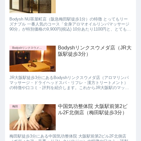
Bodysh NU茶屋町店（阪急梅田駅徒歩1分）の特徴 とってもリー
ズナブル 一番人気のコース「全身アロマオイルリンパマッサージ
90分」が特別価格の9,900円(税込) 10分あたり1100円と、とてもリ
ーズナブルなのがBodysh ...
Bodyshリンクスウメダ店（JR大
Bodyshリンクスウメダ店
阪駅徒歩3分）
JR大阪駅徒歩3分にあるBodyshリンクスウメダ店（アロマリンパ
マッサージ・ドライヘッドスパ・リフレ・漢方トリートメント）
の特徴や口コミ・評判を紹介します。これからJR大阪駅のマッサ
ージサロンに行きたいと思っている方は参考にしてみて下さい
ね。
中国気功整体院 大阪駅前第2ビ
梅田
ル2F北側店（梅田駅徒歩3分）
梅田駅徒歩3分にある中国気功整体院 大阪駅前第2ビル2F北側店