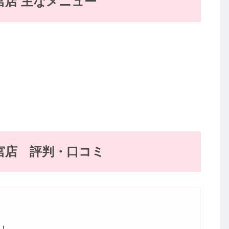
店 主なメニュー
宮店 評判・口コミ
！