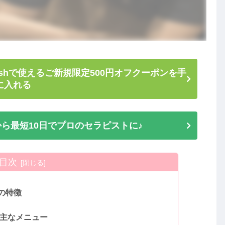
shで使えるご新規限定500円オフクーポンを手
に入れる
ら最短10日でプロのセラピストに♪
目次
の特徴
 主なメニュー