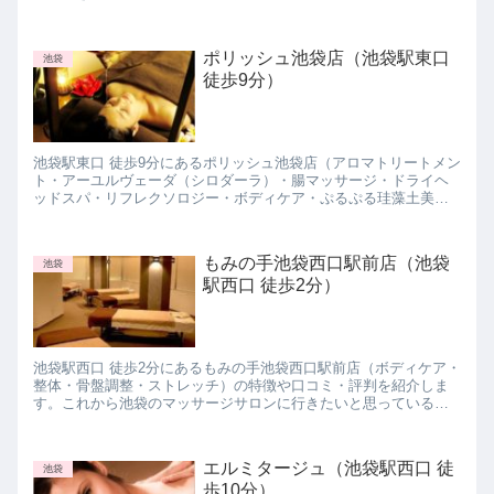
ポリッシュ池袋店（池袋駅東口
池袋
徒歩9分）
池袋駅東口 徒歩9分にあるポリッシュ池袋店（アロマトリートメン
ト・アーユルヴェーダ（シロダーラ）・腸マッサージ・ドライヘ
ッドスパ・リフレクソロジー・ボディケア・ぷるぷる珪藻土美容
パック）の特徴や口コミ・評判を紹介します。これから池袋のマ
ッサージサロンに行きたいと思っている方は参考にしてみて下さ
いね。
もみの手池袋西口駅前店（池袋
池袋
駅西口 徒歩2分）
池袋駅西口 徒歩2分にあるもみの手池袋西口駅前店（ボディケア・
整体・骨盤調整・ストレッチ）の特徴や口コミ・評判を紹介しま
す。これから池袋のマッサージサロンに行きたいと思っている方
は参考にしてみて下さいね。
エルミタージュ（池袋駅西口 徒
池袋
歩10分）