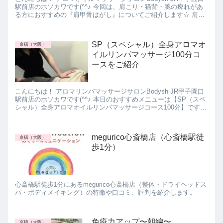
駅前店のホソカワです(^^♪ 今回は、肩こり・猫背・腕の痺れがあ
る方におすすめの『肩甲骨はがし』についてご紹介します☆ 肩を
回したときにゴリゴリ・ボキボキと音がなりま...
SP（スペシャル）全身アロマオ
京橋（大阪）
イルリンパマッサージ100分コ
ースをご紹介
こんにちは！ アロマリンパマッサージサロンBodysh JR甲子園口
駅前店のホソカワです(^^♪ 本日のおすすめメニューは【SP（スペ
シャル）全身アロマオイルリンパマッサージコース100分】です
(*^^*) 【SP（スペシャル）全...
megurico心斎橋店（心斎橋駅徒
京橋（大阪）
歩1分）
心斎橋駅徒歩1分にあるmegurico心斎橋店（整体・ドライヘッドス
パ・ボディメイキング）の特徴や口コミ、評判を紹介します。
免疫力アップ〜朝編〜
京橋（大阪）