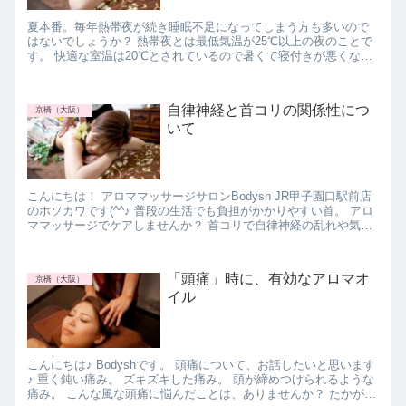
夏本番。毎年熱帯夜が続き睡眠不足になってしまう方も多いので
はないでしょうか？ 熱帯夜とは最低気温が25℃以上の夜のことで
す。 快適な室温は20℃とされているので暑くて寝付きが悪くなっ
てしまいますよね。 快適な室温にするにはエアコ...
自律神経と首コリの関係性につ
京橋（大阪）
いて
こんにちは！ アロママッサージサロンBodysh JR甲子園口駅前店
のホソカワです(^^♪ 普段の生活でも負担がかかりやすい首。 アロ
ママッサージでケアしませんか？ 首コリで自律神経の乱れや気分
が憂鬱になることをご存知でしょうか...
「頭痛」時に、有効なアロマオ
京橋（大阪）
イル
こんにちは♪ Bodyshです。 頭痛について、お話したいと思います
♪ 重く鈍い痛み。 ズキズキした痛み。 頭が締めつけられるような
痛み。 こんな風な頭痛に悩んだことは、ありませんか？ たかが、