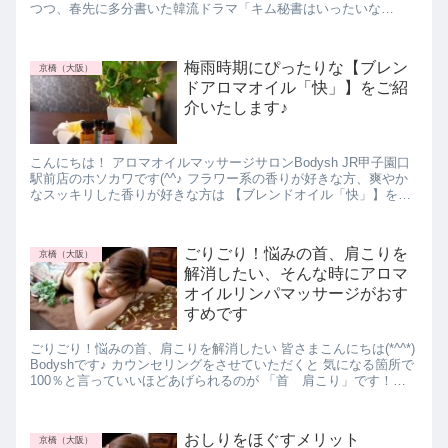
つつ、春先に多分書いた韓流ドラマ「キム秘書はいったいな
ぜ？」やっと見終わりました。 遅っという突っ込みは...
梅雨時期にぴったりな【ブレン
京橋（大阪）
ドアロマオイル「快」】をご紹
介いたします♪
こんにちは！ アロマオイルマッサージサロンBodysh JR甲子園口
駅前店のホソカワです(^^♪ フラワー系の香りが好きな方、爽やか
なスッキリした香りが好きな方は 【ブレンドオイル「快」】をお
選びくださいませ♪ 【ブレンドアロマ...
ごりごり！悩みの首、肩こりを
京橋（大阪）
解消したい、そんな時にアロマ
オイルリンパマッサージがおす
すめです
ごりごり！悩みの首、肩こりを解消したい 皆さまこんにちは(*^^*)
Bodyshです♪ カウンセリングをさせていただくと 気になる箇所で
100％と言っていいほどあげられるのが 「首 肩こり」です！
首、肩こりって何? ...
おしりをほぐすメリット
京橋（大阪）