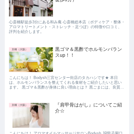
心斎橋駅徒歩3分にある和み庵 心斎橋総本店（ボディケア・整体・
アロマトリートメント・ストレッチ・足つぼ）の特徴や口コミ、
評判を紹介します。
黒ゴマ＆黒酢でホルモンバラン
京橋（大阪）
スup！！
こんにちは！ Bodysh三宮センター街店のタカハシです★ 本日
は、ホルモンバランスを整えてくれる食材をご紹介したいと思い
ます。 黒ゴマ＆黒酢が身体に良い理由とは？ 黒ごまには、良質な
脂質・食物繊維・カルシウムなどが豊富に含...
『肩甲骨はがし』についてご紹
京橋（大阪）
介☆
こんにちは！ アロマオイルマッサージサロンBodysh JR甲子園口