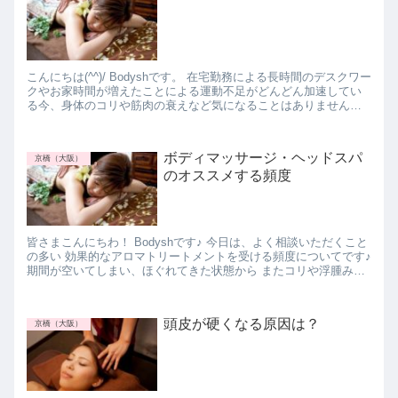
こんにちは(^^)/ Bodyshです。 在宅勤務による長時間のデスクワー
クやお家時間が増えたことによる運動不足がどんどん加速してい
る今、身体のコリや筋肉の衰えなど気になることはありません
か？ 全身の血流アップや筋肉のしなやかさな...
ボディマッサージ・ヘッドスパ
京橋（大阪）
のオススメする頻度
皆さまこんにちわ！ Bodyshです♪ 今日は、よく相談いただくこと
の多い 効果的なアロマトリートメントを受ける頻度についてです♪
期間が空いてしまい、ほぐれてきた状態から またコリや浮腫みが
出ていてしまう方が多いので是非参考...
頭皮が硬くなる原因は？
京橋（大阪）