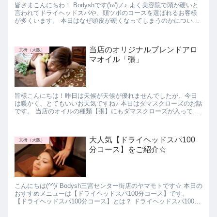
皆さまこんにちわ！ Bodyshです('ω')ノ♪ よく美容院で頭が硬いと
言われてドライヘッドスパや、頭ツボのコースを選ばれるお客様
が多くいます。 本日はなぜ頭皮が硬くなってしまうのかについて
です♪ 頭皮が硬い原因とは？ 頭皮...
当店のオリジナルブレンドアロ
京橋（大阪）
マオイル「張」
皆様こんにちは！昨日は天候が天候が優れませんでしたが、今日
は暖かく、とてもいいお天気ですね♪ 本日はダマスクローズのお話
です。 当店のオイルの種類【張】にもダマスクローズが入ってい
ます。 ダマスクローズとは ダマスクローズは2万...
大人気【ドライヘッドスパ100
京橋（大阪）
分コース】をご紹介☆
こんにちは(^^)/ Bodysh三宮センター街店のヤマモトです☆ 本日の
おすすめメニューは【ドライヘッドスパ100分コース】です。
【ドライヘッドスパ100分コース】とは？ ドライヘッドスパ100分
のコースでは、全身のアロママ...