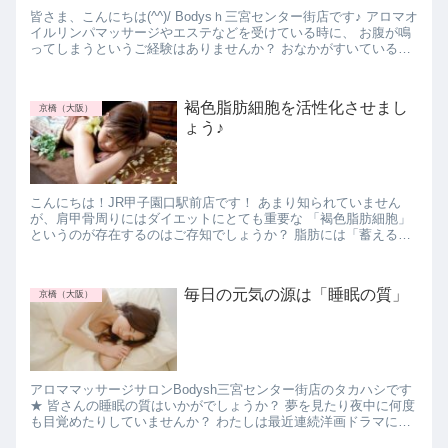
皆さま、こんにちは(^^)/ Bodysｈ三宮センター街店です♪ アロマオ
イルリンパマッサージやエステなどを受けている時に、 お腹が鳴
ってしまうというご経験はありませんか？ おなかがすいているわ
けじゃないのにー。 恥ずかし...
褐色脂肪細胞を活性化させまし
京橋（大阪）
ょう♪
こんにちは！JR甲子園口駅前店です！ あまり知られていません
が、肩甲骨周りにはダイエットにとても重要な 「褐色脂肪細胞」
というのが存在するのはご存知でしょうか？ 脂肪には「蓄える機
能の脂肪」と「燃やす機能の脂肪」の２種類があり...
毎日の元気の源は「睡眠の質」
京橋（大阪）
アロママッサージサロンBodysh三宮センター街店のタカハシです
★ 皆さんの睡眠の質はいかがでしょうか？ 夢を見たり夜中に何度
も目覚めたりしていませんか？ わたしは最近連続洋画ドラマには
まっていて、寝る前に1～3話ドラマを見る...