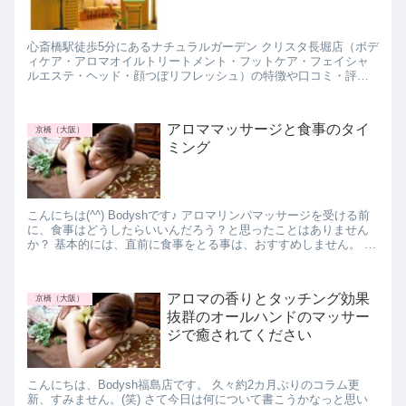
心斎橋駅徒歩5分にあるナチュラルガーデン クリスタ長堀店（ボデ
ィケア・アロマオイルトリートメント・フットケア・フェイシャ
ルエステ・ヘッド・顔つぼリフレッシュ）の特徴や口コミ・評判
を紹介します。
アロママッサージと食事のタイ
京橋（大阪）
ミング
こんにちは(^^) Bodyshです♪ アロマリンパマッサージを受ける前
に、食事はどうしたらいいんだろう？と思ったことはありません
か？ 基本的には、直前に食事をとる事は、おすすめしません。 ア
ロマリンパマッサージだけでなく、...
アロマの香りとタッチング効果
京橋（大阪）
抜群のオールハンドのマッサー
ジで癒されてください
こんにちは、Bodysh福島店です。 久々約2カ月ぶりのコラム更
新、すみません。(笑) さて今日は何について書こうかなっと思い