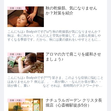
秋の乾燥肌、気になりません
京橋（大阪）
か？対策を紹介
こんにちは♪ Bodyshです(*'ω'*) 秋の乾燥肌が気になりませんか？
秋は、冬に向かい、だんだんと空気が乾燥して、お肌も乾燥しや
すくなる季節です。だから、秋には夏の疲れをいやすとともに、
冬に向けてしっかり保湿を行って乾...
アロマの力で肩こりを緩和させ
京橋（大阪）
ましょう♪
こんにちは♪ Bodyshです(*^^*) 皆さま、このような症状に悩むこと
はありませんか？ 例えば、、 ・肩が痛い ・なんだか首が重い ・
頭が痛く、重い など それは、長時間のデスクワークやス
マートフォンの使用...
ナチュラルガーデン クリスタ長
京橋（大阪）
堀店（心斎橋駅徒歩5分）