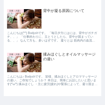
頭痛、、と思う人もい...
背中が凝る原因について
京橋（大阪）
こんにちは(^^) Bodyshです。 「毎日夕方にはには、背中がガチガ
チ、、」 「仕事終わりに、立とうとしたら、背中が固まってい
る、、」 なんて方も、多いはずです。 凝りとは 筋肉内の血流が
悪くなり、流れにくくなっている状...
揉みほぐしとオイルマッサージ
京橋（大阪）
の違い
こんにちは♪ Bodyshです。 皆様、揉みほぐしとアロママッサージ
の違い、ご存知でしょうか？ 本日は、簡単にお話したいと思いま
す(*'ω'*) 揉みほぐし ・主に疲労(疲れ)や緊張によって、凝り固まっ
た筋肉を 指圧によって...