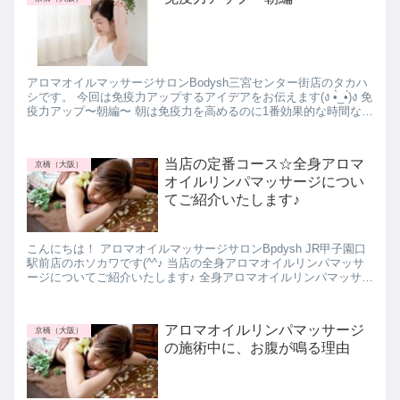
アロマオイルマッサージサロンBodysh三宮センター街店のタカハ
シです。 今回は免疫力アップするアイデアをお伝えます(ง •̀_•́)ง 免
疫力アップ〜朝編〜 朝は免疫力を高めるのに1番効果的な時間なん
です！ 朝食をしっかり食べ...
当店の定番コース☆全身アロマ
京橋（大阪）
オイルリンパマッサージについ
てご紹介いたします♪
こんにちは！ アロマオイルマッサージサロンBpdysh JR甲子園口
駅前店のホソカワです(^^♪ 当店の全身アロマオイルリンパマッサ
ージについてご紹介いたします♪ 全身アロマオイルリンパマッサー
ジコースについて 当店の全身アロマ...
アロマオイルリンパマッサージ
京橋（大阪）
の施術中に、お腹が鳴る理由