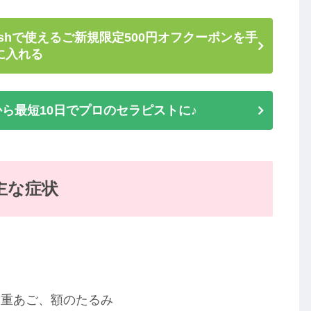
shで使えるご新規限定500円オフクーポンを手
に入れる
ら最短10日でプロのセラピストに♪
主な症状
二重あご、額のたるみ