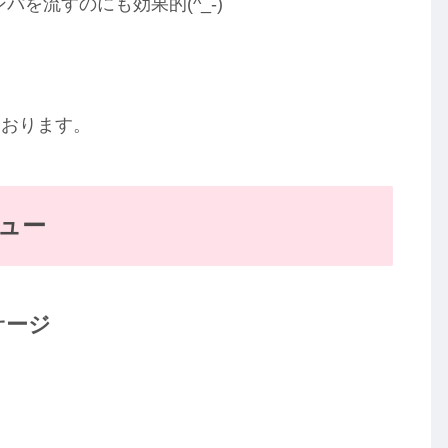
パを流すのにも効果的(^_-)
ております。
ニュー
サージ