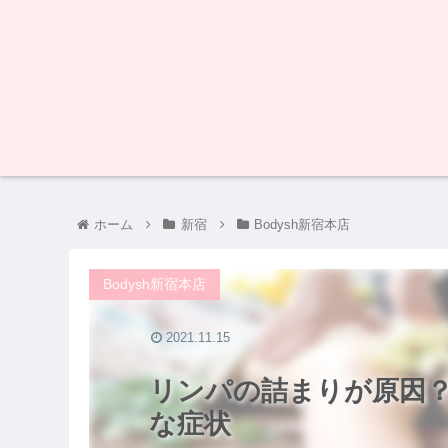
ホーム
新宿
Bodysh新宿本店
Bodysh新宿本店
2021.11.15
リンパの詰まりが原因
な症状