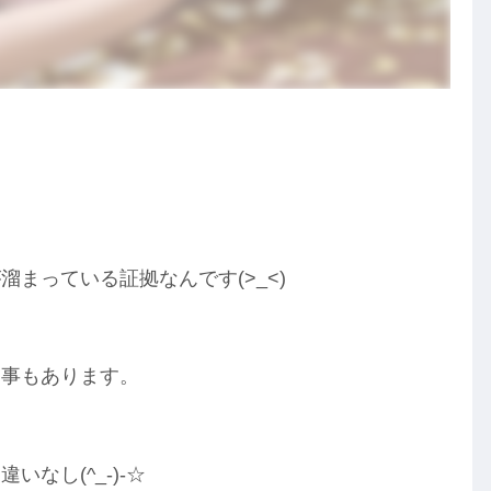
まっている証拠なんです(>_<)
な事もあります。
なし(^_-)-☆