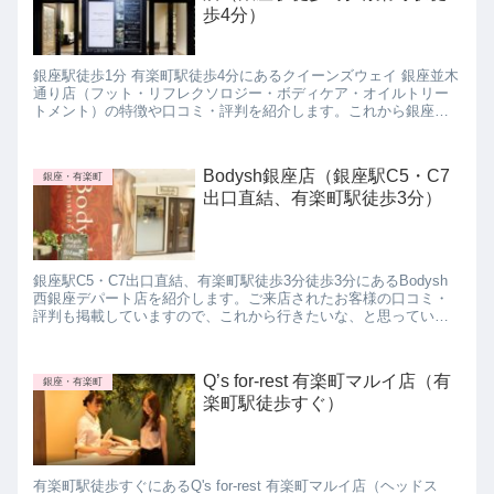
歩4分）
銀座駅徒歩1分 有楽町駅徒歩4分にあるクイーンズウェイ 銀座並木
通り店（フット・リフレクソロジー・ボディケア・オイルトリー
トメント）の特徴や口コミ・評判を紹介します。これから銀座・
有楽町のマッサージサロンに行きたいと思っている方は参考にし
てみて下さいね。
Bodysh銀座店（銀座駅C5・C7
銀座・有楽町
出口直結、有楽町駅徒歩3分）
銀座駅C5・C7出口直結、有楽町駅徒歩3分徒歩3分にあるBodysh
西銀座デパート店を紹介します。ご来店されたお客様の口コミ・
評判も掲載していますので、これから行きたいな、と思っている
方は、参考にしてみて下さいね。
Q’s for-rest 有楽町マルイ店（有
銀座・有楽町
楽町駅徒歩すぐ）
有楽町駅徒歩すぐにあるQ's for-rest 有楽町マルイ店（ヘッドス