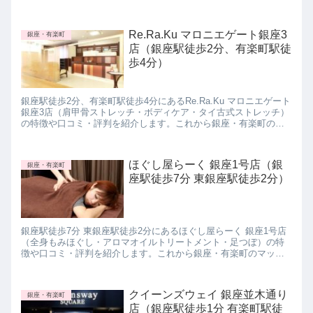
ている方は参考にしてみて下さいね。
Re.Ra.Ku マロニエゲート銀座3
銀座・有楽町
店（銀座駅徒歩2分、有楽町駅徒
歩4分）
銀座駅徒歩2分、有楽町駅徒歩4分にあるRe.Ra.Ku マロニエゲート
銀座3店（肩甲骨ストレッチ・ボディケア・タイ古式ストレッチ）
の特徴や口コミ・評判を紹介します。これから銀座・有楽町のマ
ッサージサロンに行きたいと思っている方は参考にしてみて下さ
いね。
ほぐし屋らーく 銀座1号店（銀
銀座・有楽町
座駅徒歩7分 東銀座駅徒歩2分）
銀座駅徒歩7分 東銀座駅徒歩2分にあるほぐし屋らーく 銀座1号店
（全身もみほぐし・アロマオイルトリートメント・足つぼ）の特
徴や口コミ・評判を紹介します。これから銀座・有楽町のマッサ
ージサロンに行きたいと思っている方は参考にしてみて下さい
ね。
クイーンズウェイ 銀座並木通り
銀座・有楽町
店（銀座駅徒歩1分 有楽町駅徒