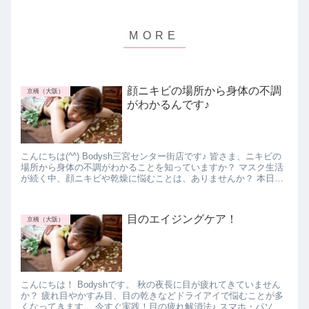
顔ニキビの場所から身体の不調
京橋（大阪）
がわかるんです♪
こんにちは(^^) Bodysh三宮センター街店です♪ 皆さま、ニキビの
場所から身体の不調がわかることを知っていますか？ マスク生活
が続く中、顔ニキビや乾燥に悩むことは、ありませんか？ 本日
は、顔ニキビについてお話していきた...
目のエイジングケア！
京橋（大阪）
こんにちは！ Bodyshです。 秋の夜長に目が疲れてきていません
か？ 疲れ目やかすみ目、目の乾きなどドライアイで悩むことが多
くなってきます。 今すぐ実践！目の疲れ解消法♪ スマホ・パソコ