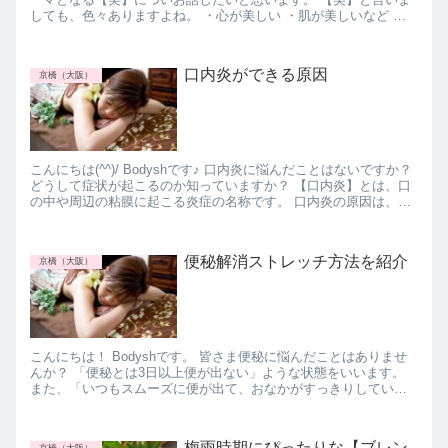
しても、色々ありますよね。 ・心が美しい ・肌が美しいなど 本
日は、アロマトリートメン...
口内炎ができる原因
京橋（大阪）
こんにちは(^^)/ Bodyshです♪ 口内炎に悩んだことはないですか？
どうして症状が起こるのか知っていますか？ 【口内炎】とは、口
の中や周辺の粘膜に起こる炎症の名称です。 口内炎の原因は、さ
まざまです。 ストレ...
便秘解消ストレッチ方法を紹介
京橋（大阪）
こんにちは！ Bodyshです。 皆さま便秘に悩んだことはありませ
んか？ 「便秘とは3日以上便が出ない」ような状態をいいます。
また、「いつもスムーズに便が出て、おなかがすっきりしてい
る」状態が快便ということです。 加齢に...
梅雨時期にぴったりな【ブレン
京橋（大阪）