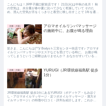
こんにちは！JR甲子園口駅前店です！ 21日(火)は中秋の名月！ 秋
の空気は、水分量が春や夏に比べて少なく乾燥していて そのた
め、澄んだ空気が月をくっきりと夜空に映し出すことで 1年を通し
て最も月が美しい時期だそうです☆彡 ...
アロマオイルリンパマッサージ
京橋（大阪）
の施術中に、お腹が鳴る理由
皆さま、こんにちは(^^)/ Bodysｈ三宮センター街店です♪ アロマオ
イルリンパマッサージやエステなどを受けている時に、 お腹が鳴
ってしまうというご経験はありませんか？ おなかがすいているわ
けじゃないのにー。 恥ずかし...
YURUGI（JR環状線福島駅 徒歩
京橋（大阪）
1分）
JR環状線福島駅 徒歩1分にあるYURUGI（ボディケア・もみほぐ
し・アロマオイルマッサージ・足ツボオイルマッサージ・漢方オ
イルマッサージ）の特徴や口コミ・評判を紹介します。これから
福島のマッサージサロンに行きたいと思っている方は参考にして