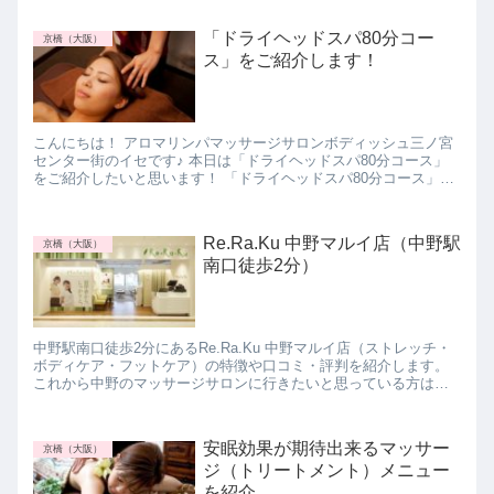
みて下さいね。
「ドライヘッドスパ80分コー
京橋（大阪）
ス」をご紹介します！
こんにちは！ アロマリンパマッサージサロンボディッシュ三ノ宮
センター街のイセです♪ 本日は「ドライヘッドスパ80分コース」
をご紹介したいと思います！ 「ドライヘッドスパ80分コース」と
は こちらのコースは、50分の全身アロマ...
Re.Ra.Ku 中野マルイ店（中野駅
京橋（大阪）
南口徒歩2分）
中野駅南口徒歩2分にあるRe.Ra.Ku 中野マルイ店（ストレッチ・
ボディケア・フットケア）の特徴や口コミ・評判を紹介します。
これから中野のマッサージサロンに行きたいと思っている方は参
考にしてみて下さいね。
安眠効果が期待出来るマッサー
京橋（大阪）
ジ（トリートメント）メニュー
を紹介