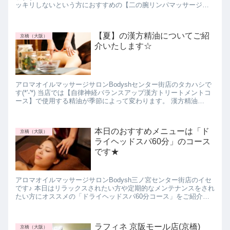
ッキリしないという方におすすめの【二の腕リンパマッサージ】
をご紹介いたします☆ 二の腕リンパマッサージ...
【夏】の漢方精油についてご紹
京橋（大阪）
介いたします☆
アロマオイルマッサージサロンBodyshセンター街店のタカハシで
す(*'-'*) 当店では【自律神経バランスアップ漢方トリートメントコ
ース】で使用する精油が季節によって変わります。 漢方精油
【夏】とは？ 【夏】は、蓮花（れんか)・檀香...
本日のおすすめメニューは「ド
京橋（大阪）
ライヘッドスパ60分」のコース
です★
アロマオイルマッサージサロンBodysh三ノ宮センター街店のイセ
です♪ 本日はリラックスされたい方や定期的なメンテナンスをされ
たい方にオススメの「ドライヘッドスパ60分コース」をご紹介さ
せてただきます。 「ドライヘッドスパ60分コー...
ラフィネ 京阪モール店(京橋)
京橋（大阪）