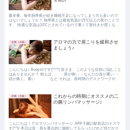
夏本番。毎年熱帯夜が続き睡眠不足になってしまう方も多いので
はないでしょうか？ 熱帯夜とは最低気温が25℃以上の夜のことで
す。 快適な室温は20℃とされているので暑くて寝付きが悪くなっ
てしまいますよね。 快適な室温にするにはエアコ...
アロマの力で肩こりを緩和させ
京橋（大阪）
ましょう♪
こんにちは♪ Bodyshです(*^^*) 皆さま、このような症状に悩むこと
はありませんか？ 例えば、、 ・肩が痛い ・なんだか首が重い ・
頭が痛く、重い など それは、長時間のデスクワークやス
マートフォンの使用...
これからの時期にオススメの二
京橋（大阪）
の腕リンパマッサージ♪
こんにちは！アロマリンパマッサージ JR甲子園口駅前店のナスで
す(^^)/ 本日は首・肩を重点的に施術してもらったけれど何だかス