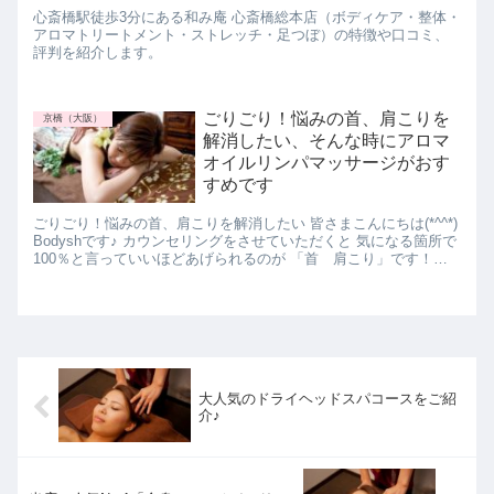
心斎橋駅徒歩3分にある和み庵 心斎橋総本店（ボディケア・整体・
アロマトリートメント・ストレッチ・足つぼ）の特徴や口コミ、
評判を紹介します。
ごりごり！悩みの首、肩こりを
京橋（大阪）
解消したい、そんな時にアロマ
オイルリンパマッサージがおす
すめです
ごりごり！悩みの首、肩こりを解消したい 皆さまこんにちは(*^^*)
Bodyshです♪ カウンセリングをさせていただくと 気になる箇所で
100％と言っていいほどあげられるのが 「首 肩こり」です！
首、肩こりって何? ...
大人気のドライヘッドスパコースをご紹
介♪