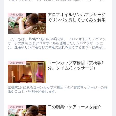
ン使用時のドライアイ対策 スマー...
アロマオイルリンパマッサージ
京橋（大阪）
でリンパを流してむくみを解消
こんにちは。 Bodyshあべの本店です。 アロマオイルリンパマッ
サージの効果とは アロマオイルを使用したリンパマッサージに
は、血液やリンパ液などの体液の流れを良くする働き・効果があ
ります リンパは身体の老廃物を運ぶ役割があるため、...
コーンカップ京橋店（京橋駅1
京橋（大阪）
分、タイ古式マッサージ）
京橋駅1分にあるコーンカップ京橋店（タイ古式マッサージ）の特
徴や口コミ・評判を紹介します。
二の腕集中ケアコースを紹介
京橋（大阪）