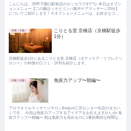
こんにちは。JR甲子園口駅前店のホソカワです(^^)♪ 本日はオプシ
ョンメニュー【二の腕ほっそりリンパ集中ケアマッサージ20分】
についてご紹介します！※オプションメニューは、お好きなコー
スにお付けいただくことが可能です♪ オプション...
こりとる堂 京橋店（京橋駅徒歩
京橋（大阪）
1分）
京橋駅徒歩1分にあるこりとる堂 京橋店（ボディケア・リフレクソ
ロジー）の特徴や口コミ・評判を紹介します。
免疫力アップ〜朝編〜
京橋（大阪）
アロマオイルマッサージサロンBodysh三宮センター街店のタカハ
シです。 今回は免疫力アップするアイデアをお伝えます(ง •̀_•́)ง 免
疫力アップ〜朝編〜 朝は免疫力を高めるのに1番効果的な時間なん
です！ 朝食をしっかり食べ...