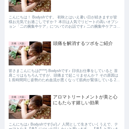
こんにちは！ Bodyshです。 初秋とはいえ暑い日が続きますが皆
様お元気でお過ごしですか？ 本日は人気でリピートの高いオプシ
ョン「二の腕集中ケア」についてのお話です♪ 二の腕集中ケアコー
スとは Bodyshでは、二の腕に加え...
頭痛を解消するツボをご紹介
京橋（大阪）
皆さまこんにちは(*^^*) Bodyshです♪ 日頃お仕事をしていると 首
肩こりはもちろんですが、頭痛まで起こりませんか？ その原因は
1.長時間同じ姿勢のため血流が悪くなって筋肉が緊張している 2.
精神的なストレ...
アロマトリートメントが美と心
京橋（大阪）
にもたらす嬉しい効果
こんにちは♪ Bodyshです('ω')ノ 人間として生きていくうえで、テ
ーマとなる【美】についお話したいと思います。 【美】と言いま