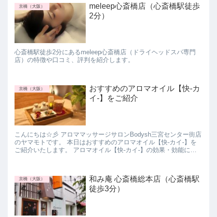
meleep心斎橋店（心斎橋駅徒歩
京橋（大阪）
2分）
心斎橋駅徒歩2分にあるmeleep心斎橋店（ドライヘッドスパ専門
店）の特徴や口コミ、評判を紹介します。
おすすめのアロマオイル【快-カ
京橋（大阪）
イ-】をご紹介
こんにちは☆彡 アロママッサージサロンBodysh三宮センター街店
のヤマモトです。 本日はおすすめのアロマオイル【快-カイ-】を
ご紹介いたします。 アロマオイル【快-カイ-】の効果・効能につ
いて 【快-カイ-】には、 ラベンダ...
和み庵 心斎橋総本店（心斎橋駅
京橋（大阪）
徒歩3分）