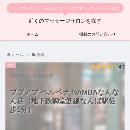
リンパマッサージ・もみほぐし・アロマオイルマッサージ・整体
近くのマッサージサロンを探す
ホーム
掲載のお問い合わせ
ホーム
難波
難波
4.0
2021.09.21
2020.12.09
ブブアブ ベルベナ NAMBAなんな
ん店（地下鉄御堂筋線なんば駅徒
歩1分）