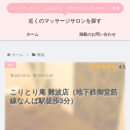
リンパマッサージ・もみほぐし・アロマオイルマッサージ・整体
近くのマッサージサロンを探す
ホーム
掲載のお問い合わせ
ホーム
難波
難波
4.5
2021.09.21
2020.12.09
こりとり庵 難波店（地下鉄御堂筋
線なんば駅徒歩3分）